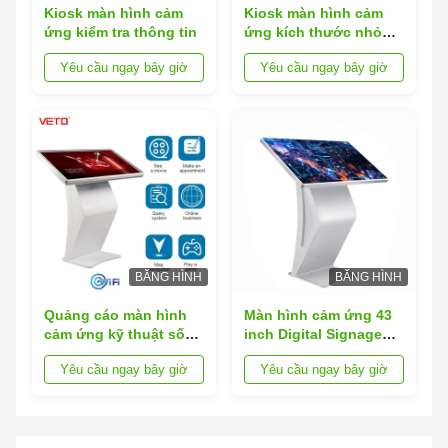
Kiosk màn hình cảm
Kiosk màn hình cảm
ứng kiểm tra thông tin
ứng kích thước nhỏ
trong nhà
Yêu cầu ngay bây giờ
Yêu cầu ngay bây giờ
BĂNG HÌNH
BĂNG HÌNH
Quảng cáo màn hình
Màn hình cảm ứng 43
cảm ứng kỹ thuật số
inch Digital Signage
Kiosk tự phục vụ
Kiosk Floor Standing
Yêu cầu ngay bây giờ
Yêu cầu ngay bây giờ
Horizontal Interactive
All In One PC