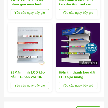
phân giải màn hình
kéo dài Android cực
cảm ứng di động với
mỏng với thời lượng
Yêu cầu ngay bây giờ
Yêu cầu ngay bây giờ
pin để học video
sử dụng 60000 giờ cho
biển báo kỹ thuật số
BĂNG HÌNH
23Màn hình LCD kéo
Hiển thị thanh kéo dài
dài 0,1-inch với 10-
LCD cực mỏng
Point Touch và độ
Yêu cầu ngay bây giờ
Yêu cầu ngay bây giờ
sáng 500cd / m2 cho
quảng cáo cạnh kệ