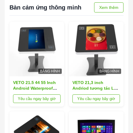
Bàn cảm ứng thông minh
Xem thêm
BĂNG HÌNH
BĂNG HÌNH
VETO 21.5 44 55 Inch
VETO 21,3 inch
Android Waterproof
Andriod tương tác LCD
Interactive LCD Multi
kỹ thuật số đa cảm
Yêu cầu ngay bây giờ
Yêu cầu ngay bây giờ
Smart Coffee Table
ứng màn hình cà phê
màn hình cảm ứng
Smart Table