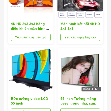
4K HD 2x3 3x3 bảng
Màn hình kết nối 4k HD
điều khiển màn hình
2x2 3x3
splicing
Yêu cầu ngay bây giờ
Yêu cầu ngay bây giờ
BĂNG HÌNH
Bức tường video LCD
55 inch Tường mỏng
55 inch
bezel trong nhà, sàn
trưng bày hẹp