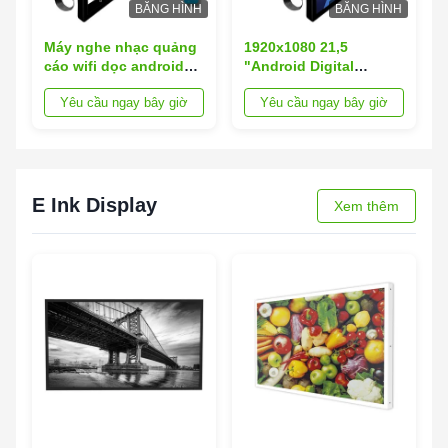
BĂNG HÌNH
BĂNG HÌNH
Máy nghe nhạc quảng
1920x1080 21,5
cáo wifi dọc android
"Android Digital
màn hình LCD biển
Backpack Billboard
Yêu cầu ngay bây giờ
Yêu cầu ngay bây giờ
báo đi bộ bảng quảng
Quảng cáo Biển quảng
cáo áp phích hiển thị
cáo Đi bộ
kỹ thuật số ba lô
E Ink Display
Xem thêm