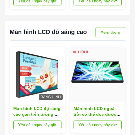
Yêu cầu ngay bây giờ
Yêu cầu ngay bây giờ
sáng màn hình hai mặt
55 49 Inch High
Brightness LCD quảng
cáo màn hình
Màn hình LCD độ sáng cao
Xem thêm
BĂNG HÌNH
Màn hình LCD độ sáng
Màn hình LCD ngoài
cao gắn trên tường Cài
trời có thể đọc được
đặt màn hình Tft ngoài
ánh sáng ban ngày
Yêu cầu ngay bây giờ
Yêu cầu ngay bây giờ
trời