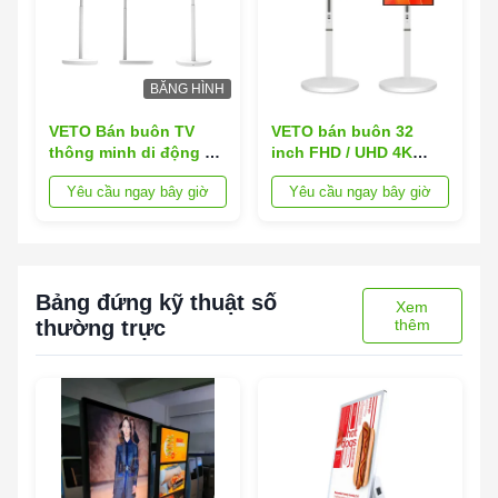
BĂNG HÌNH
VETO Bán buôn TV
VETO bán buôn 32
thông minh di động 4K
inch FHD / UHD 4K
Free CMS Không dây
Android tương tác cảm
Yêu cầu ngay bây giờ
Yêu cầu ngay bây giờ
TV di động Tích hợp
ứng LCD với đứng di
Camera
chuyển không dây
Bảng đứng kỹ thuật số
Xem
thường trực
thêm