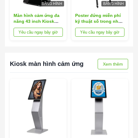
BĂNG HÌNH
BĂNG HÌNH
Màn hình cảm ứng đa
Poster đứng miễn phí
năng 43 inch Kiosk
kỹ thuật số trong nhà
1500cd / M2 Màn hình
43 inch
Yêu cầu ngay bây giờ
Yêu cầu ngay bây giờ
kỹ thuật số tự do
Kiosk màn hình cảm ứng
Xem thêm