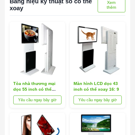
Bảng hiệu kỹ thuật số có thể
Xem
xoay
thêm
Tòa nhà thương mại
Màn hình LCD dọc 43
dọc 55 inch có thể
inch có thể xoay 16: 9
xoay 180 độ kiosk
Yêu cầu ngay bây giờ
Yêu cầu ngay bây giờ
quảng cáo