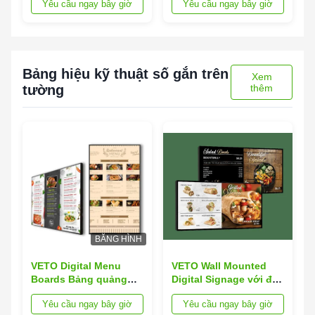
Yêu cầu ngay bây giờ
Yêu cầu ngay bây giờ
giải 4K Android OS và
hồng ngoại sàn Đứng
cảm ứng hồng ngoại
Digital Signage với
cho quảng cáo trong
tuổi thọ 60000H
nhà
Bảng hiệu kỹ thuật số gắn trên
Xem
tường
thêm
BĂNG HÌNH
VETO Digital Menu
VETO Wall Mounted
Boards Bảng quảng
Digital Signage với độ
cáo LCD gắn tường
phân giải 1920×1080
Yêu cầu ngay bây giờ
Yêu cầu ngay bây giờ
Android Digital
Android OS cho quảng