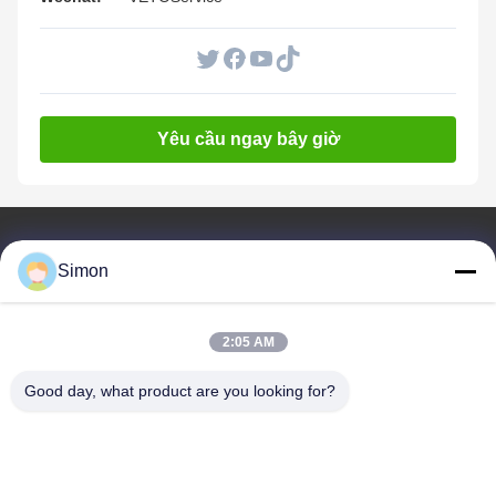
Yêu cầu ngay bây giờ
Liên Kết Nhanh
Simon
Nhà
Sản Phẩm
2:05 AM
Video
Về Chúng Tôi
Good day, what product are you looking for?
Blog
Câu Hỏi Thường Gặp
Kiểm Soát Chất Lượng
Liên Hệ Với Chúng Tôi