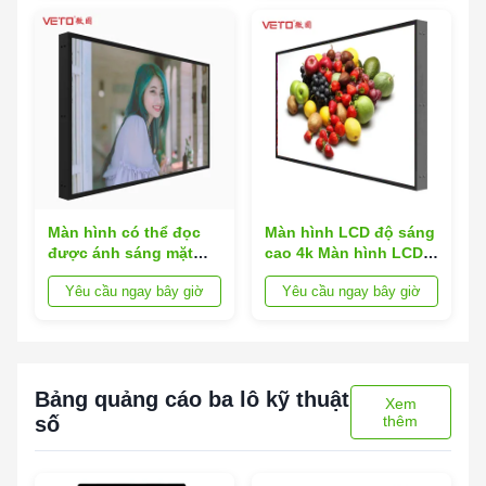
Màn hình có thể đọc
Màn hình LCD độ sáng
được ánh sáng mặt
cao 4k Màn hình LCD
trời 2000 Nits, màn
Ánh sáng mặt trời có
Yêu cầu ngay bây giờ
Yêu cầu ngay bây giờ
hình LCD độ sáng cao
thể đọc được
Độ phân giải 3840 *
2160
Bảng quảng cáo ba lô kỹ thuật
Xem
số
thêm