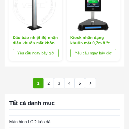
Đầu báo nhiệt độ nhận
Kiosk nhận dạng
diện khuôn mặt không
khuôn mặt 0,7m 8 "tự
tiếp xúc với chất khử
động DC12V
Yêu cầu ngay bây giờ
Yêu cầu ngay bây giờ
trùng tay tự động
1
2
3
4
5
Tất cả danh mục
Màn hình LCD kéo dài