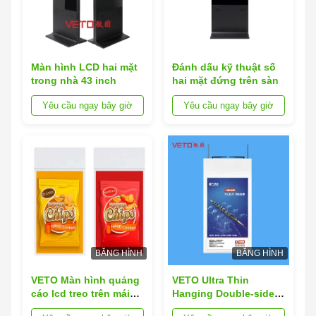
Màn hình LCD hai mặt
Đánh dấu kỹ thuật số
trong nhà 43 inch
hai mặt đứng trên sàn
Yêu cầu ngay bây giờ
Yêu cầu ngay bây giờ
BĂNG HÌNH
BĂNG HÌNH
VETO Màn hình quảng
VETO Ultra Thin
cáo lcd treo trên mái
Hanging Double-sided
nhà 43 inch 800 nits độ
Digital Signage 45 43