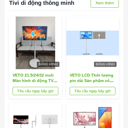
Tivi di động thông minh
Xem thêm
BĂNG HÌNH
BĂNG HÌNH
VETO 21.5/24/32 inch
VETO LCD Thời lượng
Màn hình di động TV
pin dài Sản phẩm có
không dây tương tác
thể sạc lại 21.5 24 27
Yêu cầu ngay bây giờ
Yêu cầu ngay bây giờ
cảm ứng Android tích
32 Inch Smart Touch
hợp cho phòng trưng
Screen
bày trong nhà