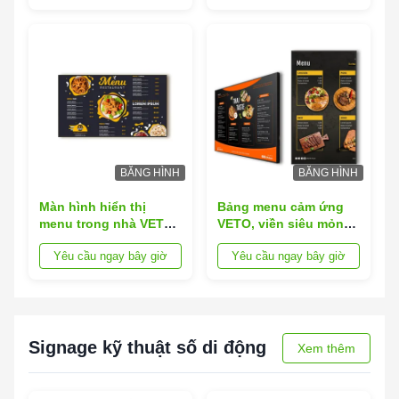
Signage Màn hình FHD
cáo trong nhà
cho nhà hàng cửa
hàng bán lẻ
BĂNG HÌNH
BĂNG HÌNH
Màn hình hiển thị
Bảng menu cảm ứng
menu trong nhà VETO
VETO, viền siêu mỏng,
Android Lcd Cảm ứng
không khung, biển
Yêu cầu ngay bây giờ
Yêu cầu ngay bây giờ
Kỹ thuật số cho Cửa
hiệu kỹ thuật số cho
hàng bán lẻ, Hội
cửa hàng bán lẻ
trường triển lãm
Signage kỹ thuật số di động
Xem thêm