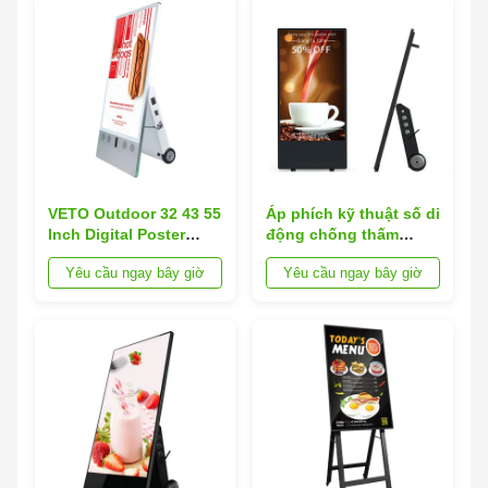
VETO Outdoor 32 43 55
Áp phích kỹ thuật số di
Inch Digital Poster
động chống thấm
Chống Nước Sạc Di
nước LCD ngoài trời
Yêu cầu ngay bây giờ
Yêu cầu ngay bây giờ
Động Biển Báo Kỹ
VETO
Thuật Số