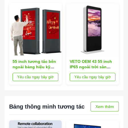
55 inch tương tác bên
VETO OEM 43 55 inch
ngoài bảng hiệu kỹ
IP65 ngoài trời sàn
thuật số Totem siêu
đứng Kiosk chống
Yêu cầu ngay bây giờ
Yêu cầu ngay bây giờ
sáng không thấm
nước LCD quảng cáo
nước
màn hình cảm ứng
Bảng thông minh tương tác
Xem thêm