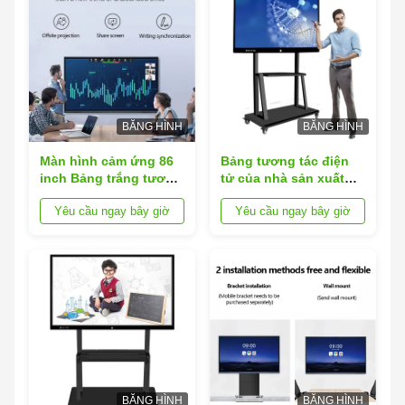
BĂNG HÌNH
BĂNG HÌNH
Màn hình cảm ứng 86
Bảng tương tác điện
inch Bảng trắng tương
tử của nhà sản xuất
tác điện tử Android
Trung Quốc, màn hình
Yêu cầu ngay bây giờ
Yêu cầu ngay bây giờ
Lcd kỹ thuật số
LCD cảm ứng chất
lượng cao
BĂNG HÌNH
BĂNG HÌNH