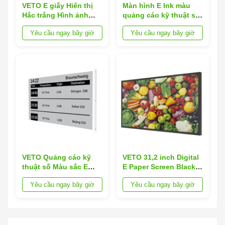
VETO E giấy Hiển thị
Màn hình E Ink màu
Hắc trắng Hình ảnh
quảng cáo kỹ thuật số
quảng cáo Màn hình
VETO, thân thiện với
Yêu cầu ngay bây giờ
Yêu cầu ngay bây giờ
Android 23.5 31.2
môi trường, 31.5 inch
Inches Eink hiển thị
VETO Quảng cáo kỹ
VETO 31,2 inch Digital
thuật số Màu sắc E
E Paper Screen Black
Mực hiển thị Carbon
White Picture
Yêu cầu ngay bây giờ
Yêu cầu ngay bây giờ
thấp 31,5 inch E Bảng
Advertising Android
hiển thị giấy với 6 màu
Bức tường gắn
sắc và độ phân giải
2560 * 1440