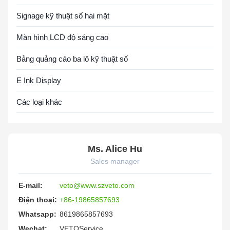
Signage kỹ thuật số hai mặt
Màn hình LCD độ sáng cao
Bảng quảng cáo ba lô kỹ thuật số
E Ink Display
Các loại khác
Ms. Alice Hu
Sales manager
E-mail:
veto@www.szveto.com
Điện thoại:
+86-19865857693
Whatsapp:
8619865857693
Wechat:
VETOService