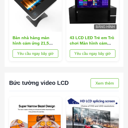
BĂNG HÌNH
Bàn nhà hàng màn
43 LCD LED Trẻ em Trò
hình cảm ứng 21,5
chơi Màn hình cảm
inch chống nước, Bàn
ứng tương tác ngón
Yêu cầu ngay bây giờ
Yêu cầu ngay bây giờ
màn hình cảm ứng
tay hồng ngoại Bàn cà
LCD
phê
Bức tường video LCD
Xem thêm