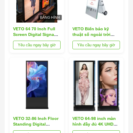
BĂNG HÌNH
VETO 64 70 Inch Full
VETO Biển báo kỹ
Screen Digital Signage
thuật số ngoài trời
LCD Display Interactive
Chống nước theo tiêu
Yêu cầu ngay bây giờ
Yêu cầu ngay bây giờ
Digital Signage Nhà
chuẩn IP65 Độ sáng
cung cấp bán buôn
cao 2500 nits Màn hình
quảng cáo LCD di
động chạy bằng pin
VETO 32-86 Inch Floor
VETO 64-98 inch màn
Standing Digital
hình đầy đủ 4K UHD
Signage với độ phân
màn hình cảm ứng