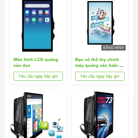
BĂNG HÌNH
Màn hình LCD quảng
Bạn có thể tùy chỉnh
cáo dọc
máy quảng cáo balo để
quảng cáo mọi lúc mọi
Yêu cầu ngay bây giờ
Yêu cầu ngay bây giờ
nơi