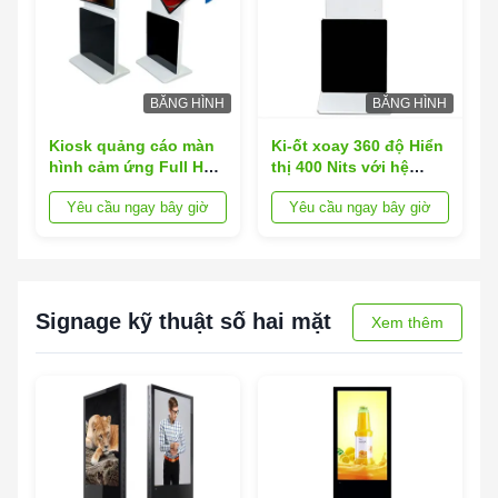
BĂNG HÌNH
BĂNG HÌNH
Kiosk quảng cáo màn
Ki-ốt xoay 360 độ Hiển
hình cảm ứng Full HD,
thị 400 Nits với hệ
Kiosk màn hình cảm
thống thông gió tích
Yêu cầu ngay bây giờ
Yêu cầu ngay bây giờ
ứng đứng
hợp
Signage kỹ thuật số hai mặt
Xem thêm