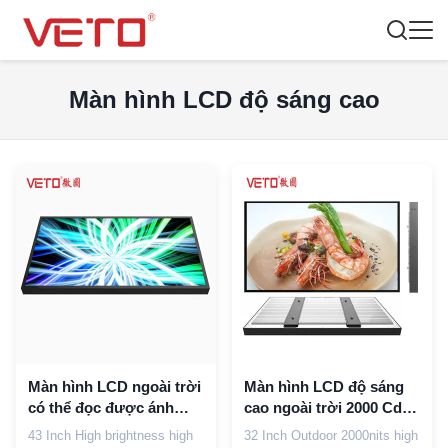
Màn hình LCD độ sáng cao
Màn hình LCD ngoài trời
Màn hình LCD độ sáng
có thể đọc được ánh
cao ngoài trời 2000 Cd /
sáng ban ngày
M2 Độ phân giải cao
43 Inch High brightness high
32 Inch Outdoor 2000nits high