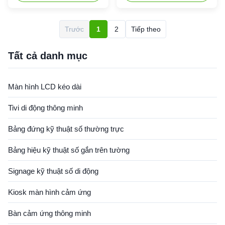
TVs. The main products are
produce TVs. The main
commercial advertising player.
products are commercial
75 inch high brightness LCD
advertising player. 65 inch
Trước
1
2
Tiếp theo
screen specification: Panel
high brightness LCD screen
type 75 inch high brightness
specification: Module Item
LCD Panel DIsplay Area
No. VT-GL65XC Working
Tất cả danh mục
1649...
frequency ...
Màn hình LCD kéo dài
Tivi di động thông minh
Bảng đứng kỹ thuật số thường trực
Bảng hiệu kỹ thuật số gắn trên tường
Signage kỹ thuật số di động
Kiosk màn hình cảm ứng
Bàn cảm ứng thông minh