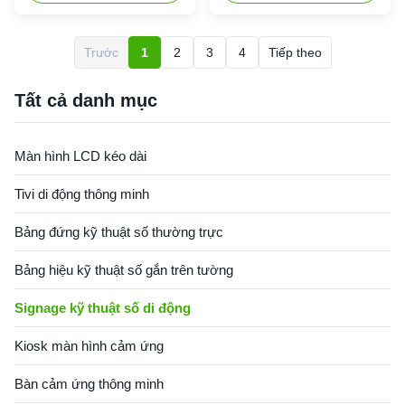
version, pc version Touch
inch portable floor standing
optional: touchable or
LCD advertising player
untouchable Touch type:
specification: Panel Size 43'
Trước
1
2
3
4
Tiếp theo
capacitive touch Touch
49' 55' customizable size
method: finger Touch points:
optional Screen Aspect Ratio
6/10/20 points optional (nano
16:9 Visual Angle ...
Tất cả danh mục
touch ...
Màn hình LCD kéo dài
Tivi di động thông minh
Bảng đứng kỹ thuật số thường trực
Bảng hiệu kỹ thuật số gắn trên tường
Signage kỹ thuật số di động
Kiosk màn hình cảm ứng
Bàn cảm ứng thông minh