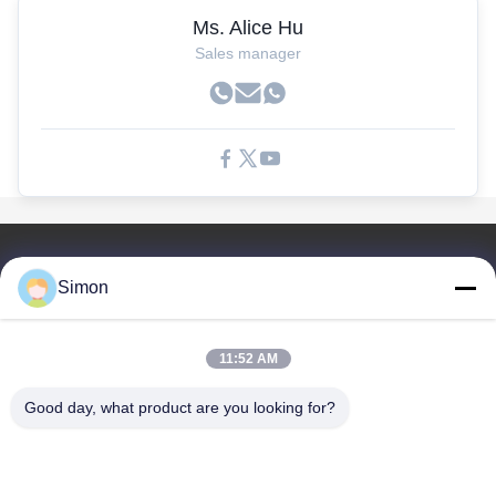
Ms. Alice Hu
Sales manager
Liên Kết Nhanh
Simon
Nhà
Sản Phẩm
11:52 AM
Video
Về Chúng Tôi
Good day, what product are you looking for?
Blog
Câu Hỏi Thường Gặp
Kiểm Soát Chất Lượng