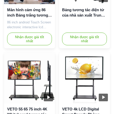
Màn hình cảm ứng 86
Bảng tương tác điện tử
inch Bảng trắng tương
của nhà sản xuất Trung
tác điện tử Android Lcd
Quốc, màn hình LCD
86 inch android Touch Screen
kỹ thuật số
cảm ứng chất lượng cao
electronic interactive lcd
digital whiteboard Parameter
Display size 55inch(16:9)
Nhận được giá tốt
Nhận được giá tốt
nhất
nhất
65inch(16:9) 75inch(16:9)
86inch(16:9) Model VT-55H
VT-65H VT-75H VT-86H
Overall size(mm)
1265*764*91.5 1484*887*91.5
1716*1024*96.5
1961*1162*96.5 Packing
size(mm) 1415*980*250
1627*1120...
VETO 55 65 75 inch 4K
VETO 4k LCD Digital