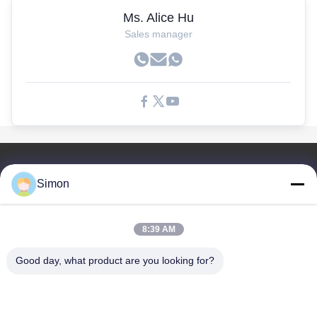
Ms. Alice Hu
Sales manager
Liên Kết Nhanh
Simon
Nhà
Sản Phẩm
8:39 AM
Video
Về Chúng Tôi
Good day, what product are you looking for?
Blog
Câu Hỏi Thường Gặp
Kiểm Soát Chất Lượng