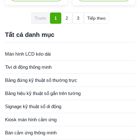
inch LCD touch panel DIsplay
All in one:computer,
Area 195*1066mm(H*V) Show
whiteboard, projector, TV,
ratio 16:9 Backlight LED
speaker, advertising machine,
Trước
1
2
3
Tiếp theo
backlight Resolution
multifunction in one
1920*1080 Color 16.7M (8bit)
equipment. 2. Support 10
Brightness 400 cd/m² optional
points IR touch:Adopt super
Tất cả danh mục
Contrast ...
sensitive touch ...
Màn hình LCD kéo dài
Tivi di động thông minh
Bảng đứng kỹ thuật số thường trực
Bảng hiệu kỹ thuật số gắn trên tường
Signage kỹ thuật số di động
Kiosk màn hình cảm ứng
Bàn cảm ứng thông minh