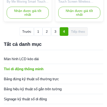
quay với pin sạc cơ sở
By Me Moving Smart Touch
Touch Screen Wireless
di động
Screen 1920*1080 Ips
Android LCD Rotatable
Battery-Powered Rotatable
Nhận được giá tốt
Display with Rechargeable
Nhận được giá tốt
nhất
nhất
Gaming Monitor Features:
Battery Moveable Stand By
Bulit-in battery and five
Me Feature 1.Blurring the line
wheels This touch screen
between a television and
monitor blurs the boundaries
tablet, this touch screen
Trước
1
2
3
4
Tiếp theo
between TV, tablet, monitor,
display frees you from power
and laptop. It has a built-in
outlets and cables with a built-
battery and five wheels in the
in battery that lets you work
Tất cả danh mục
base...
...
Màn hình LCD kéo dài
Tivi di động thông minh
Bảng đứng kỹ thuật số thường trực
Bảng hiệu kỹ thuật số gắn trên tường
Signage kỹ thuật số di động