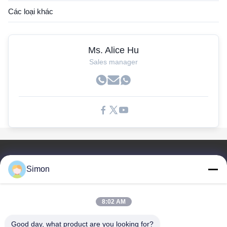
Các loại khác
Ms. Alice Hu
Sales manager
Liên Kết Nhanh
Simon
Nhà
Sản Phẩm
8:02 AM
Video
Về Chúng Tôi
Good day, what product are you looking for?