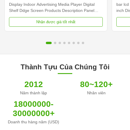
Display Indoor Advertising Media Player Digital
bar lcd
Shelf Ddge Screen Products Description Panel
inch D
type 23.1 inch LCD screen Installation Wall mount
Dimens
Nhận được giá tốt nhất
Display dimension 585.6mm *48.19mm Display
Samsun
Color 16.7M Backlight LED backlight Operation
Display
system Android ...
Contras
Thành Tựu Của Chúng Tôi
2012
80~120+
Năm thành lập
Nhân viên
18000000-
30000000+
Doanh thu hàng năm (USD)