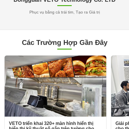
Phục vụ bằng cả trái tim, Tạo ra Giá trị
Các Trường Hợp Gần Đây
VETO triển khai 320+ màn hình hiển thị
Giải 
hiển thị kỹ thuật số gắn trên tường cho
cho t