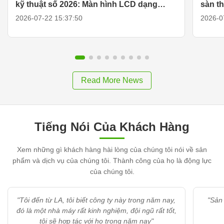
kỹ thuật số 2026: Màn hình LCD dạng
sàn th
thanh kéo dài, TV di động thông minh &
2026-07-22 15:37:50
2026-0
giải pháp hiển thị
Read More News
Tiếng Nói Của Khách Hàng
Xem những gì khách hàng hài lòng của chúng tôi nói về sản
phẩm và dịch vụ của chúng tôi. Thành công của họ là động lực
của chúng tôi.
"Tôi đến từ LA, tôi biết công ty này trong năm nay,
"Sản phẩ
đó là một nhà máy rất kinh nghiệm, đội ngũ rất tốt,
tôi sẽ hợp tác với họ trong năm nay"