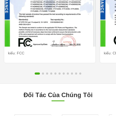
kiểu: FCC
kiểu: C
Đối Tác Của Chúng Tôi