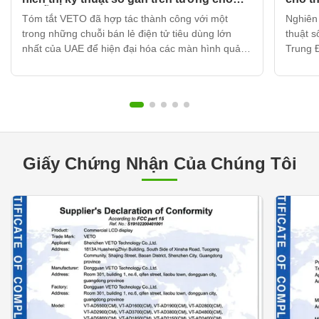
chuỗi bán lẻ điện tử hàng đầu của UAE
Trườn
Tóm tắt VETO đã hợp tác thành công với một
Nghiên
thuật
trong những chuỗi bán lẻ điện tử tiêu dùng lớn
thuật 
nhất của UAE để hiện đại hóa các màn hình quảng
Trung 
cáo trong cửa hàng trên hơn 120 địa điểm bán
với một
lẻ.Bằng cách triển khai hơn 320 đơn vị biển báo kỹ
Các Ti
thuật số gắn trên tường tích hợp với hệ thống
chuyển
quản lý nội dung dựa ...
của họ.
Giấy Chứng Nhận Của Chúng Tôi