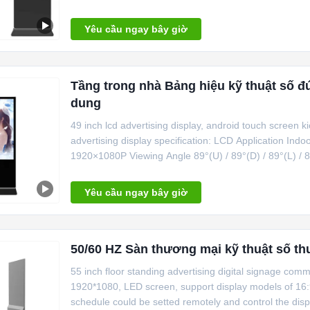
Yêu cầu ngay bây giờ
Tầng trong nhà Bảng hiệu kỹ thuật số 
dung
49 inch lcd advertising display, android touch screen ki
advertising display specification: LCD Application Indo
1920×1080P Viewing Angle 89°(U) / 89°(D) / 89°(L) / 89
Yêu cầu ngay bây giờ
50/60 HZ Sàn thương mại kỹ thuật số th
55 inch floor standing advertising digital signage comm
1920*1080, LED screen, support display models of 16:9, 
schedule could be setted remotely and control the displ