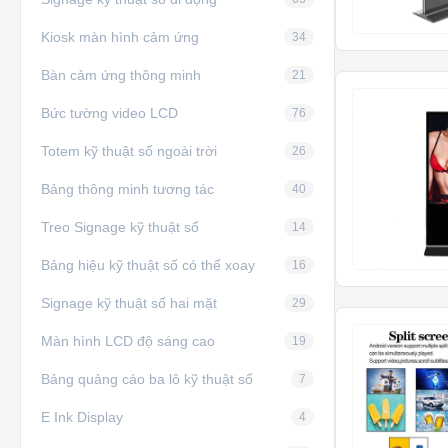
Kiosk màn hình cảm ứng
34
Bàn cảm ứng thông minh
21
Bức tường video LCD
76
Totem kỹ thuật số ngoài trời
26
Bảng thông minh tương tác
40
Treo Signage kỹ thuật số
14
Bảng hiệu kỹ thuật số có thể xoay
16
Signage kỹ thuật số hai mặt
29
Màn hình LCD độ sáng cao
19
Bảng quảng cáo ba lô kỹ thuật số
7
E Ink Display
4