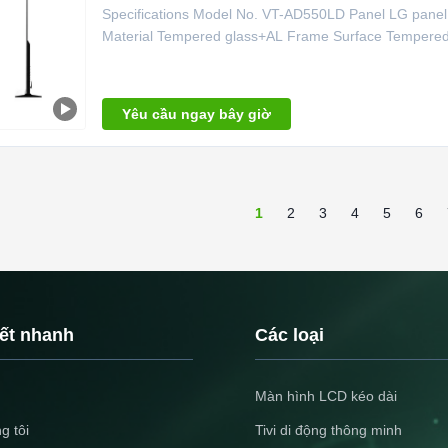
Specifications Model No. VT-AD550LD Panel LG pan
Material Tempered glass+AL Frame Surface Tempered g
Yêu cầu ngay bây giờ
1
2
3
4
5
6
kết nhanh
Các loại
Màn hình LCD kéo dài
g tôi
Tivi di động thông minh