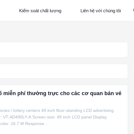
Kiểm soát chất lượng
Liên hệ với chúng tôi
số miễn phí thường trực cho các cơ quan bán vé
ncies / lottery centers 49 inch floor-standing LCD advertising
r: VT-AD490LY-A Screen size: 49 inch LCD panel Display
color: 16.7 M Response ...