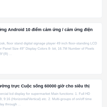
đứng Android 10 điểm cảm ứng / cảm ứng điện
osk, floor stand digital signage player 49 inch floor-standing LCD
or Panel Size 49" Display Colors 8- bit, 16.7M Number of Pixels
°(R) ...
ường trực Cuộc sống 60000 giờ cho siêu thị
ercial lcd display for supermarket Main functions: 1. Full HD
9:16 (Horizontal/Vertical) etc. 2. Multi-groups of on/off time
ay through ...