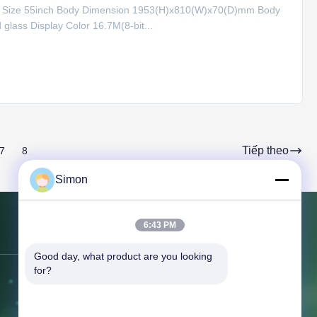
el Size 55inch Body Dimension 1953(H)x810(W)x70(D)mm Body
lass Display Color 16.7M(8-bit...
Tiếp theo
7
8
Simon
6:43 PM
Liên hệ với chúng tôi
Good day, what product are you looking 
for?
Địa chỉ:
3F, Tòa nhà 1, Số 6 Phố
Qifen, Thị trấn Liaobu, Đông Quan,
Quảng Đông Trung Quốc