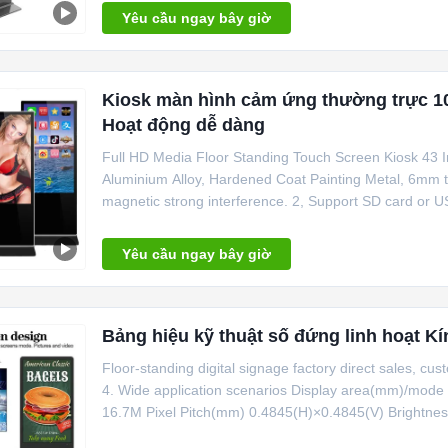
Yêu cầu ngay bây giờ
Kiosk màn hình cảm ứng thường trực 10
Hoạt động dễ dàng
Full HD Media Floor Standing Touch Screen Kiosk 43 I
Aluminium Alloy, Hardened Coat Painting Metal, 6mm t
magnetic strong interference. 2, Support SD card or US
Yêu cầu ngay bây giờ
Bảng hiệu kỹ thuật số đứng linh hoạt Kí
Floor-standing digital signage factory direct sales, cust
4. Wide application scenarios Display area(mm)/mode
16.7M Pixel Pitch(mm) 0.4845(H)×0.4845(V) Brightness