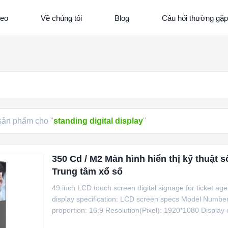
deo
Về chúng tôi
Blog
Câu hỏi thường gặp
ản phẩm cho "
standing digital display
"
350 Cd / M2 Màn hình hiển thị kỹ thuật 
Trung tâm xổ số
49 inch LCD touch screen digital signage for ticket age
display specification: LCD screen specs Model Numbe
proportion: 16:9 Resolution(Pixel): 1920*1080 Display 