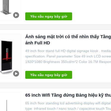
Yêu cầu ngay bây giờ
Ánh sáng mặt trời có thể nhìn thấy Tầng
ảnh Full HD
49 inch floor stand full HD digital signage kiosk , med
specification: Panel parameter Size 49 inch LCD sc
1920*1080 Brightness 350cd/m*2 Color 16.7M Respons
Yêu cầu ngay bây giờ
65 inch Wifi Tầng đứng Bảng hiệu kỹ th
65 inch floor standing lcd advertising display wifi digi
type: infrared touch / nano touch / capacitive touch To