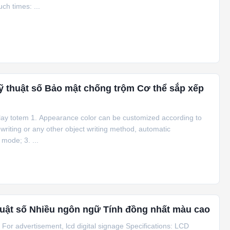
ch times: ...
 thuật số Bảo mật chống trộm Cơ thể sắp xếp
splay totem 1. Appearance color can be customized according to
riting or any other object writing method, automatic
 mode; 3. ...
huật số Nhiều ngôn ngữ Tính đồng nhất màu cao
For advertisement, lcd digital signage Specifications: LCD