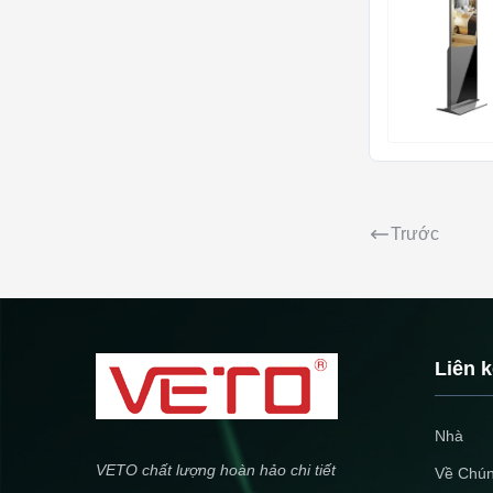
Trước
Liên 
Nhà
VETO chất lượng hoàn hảo chi tiết
Về Chún