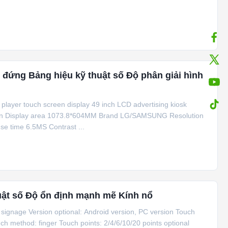
 đứng Bảng hiệu kỹ thuật số Độ phân giải hình
ia player touch screen display 49 inch LCD advertising kiosk
reen Display area 1073.8*604MM Brand LG/SAMSUNG Resolution
e time 6.5MS Contrast ...
uật số Độ ổn định mạnh mẽ Kính nổ
tal signage Version optional: Android version, PC version Touch
uch method: finger Touch points: 2/4/6/10/20 points optional