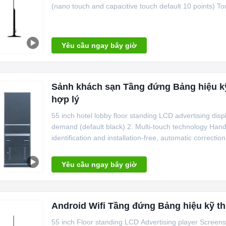
(nano touch and capacitive touch default 10 points) Tou
Yêu cầu ngay bây giờ
Sảnh khách sạn Tầng đứng Bảng hiệu kỹ
hợp lý
55 inch hotel lobby floor standing LCD advertising di
demand (default black) 2. Multi-touch technology Handw
identification and installation-free, automatic correction
Yêu cầu ngay bây giờ
Android Wifi Tầng đứng Bảng hiệu kỹ t
55 inch Floor standing LCD Advertising player Screens 