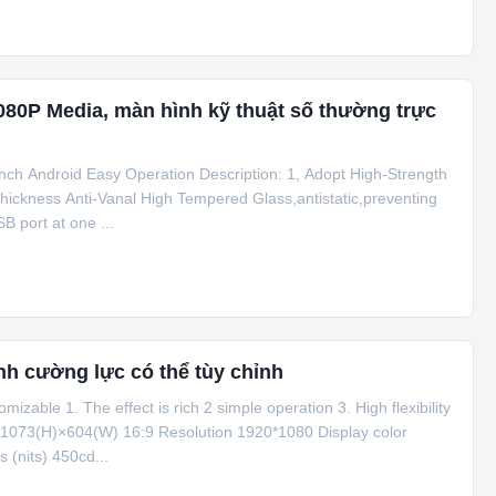
80P Media, màn hình kỹ thuật số thường trực
nch Android Easy Operation Description: 1, Adopt High-Strength
hickness Anti-Vanal High Tempered Glass,antistatic,preventing
B port at one ...
nh cường lực có thể tùy chỉnh
omizable 1. The effect is rich 2 simple operation 3. High flexibility
 1073(H)×604(W) 16:9 Resolution 1920*1080 Display color
 (nits) 450cd...