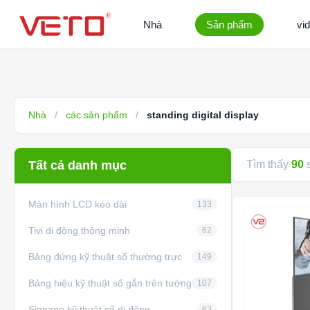
Nhà
Sản phẩm
vi
Nhà
/
các sản phẩm
/
standing digital display
Tất cả danh mục
Tìm thấy
90
s
Màn hình LCD kéo dài
133
Tivi di động thông minh
62
Bảng đứng kỹ thuật số thường trực
149
Bảng hiệu kỹ thuật số gắn trên tường
107
Signage kỹ thuật số di động
63