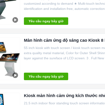
customized according to demand ★ Multi-touch technol
identification and installation-free, automatic correctio
Yêu cầu ngay bây giờ
Màn hình cảm ứng độ sáng cao Kiosk 8 b
55 inch kiosk with touch screen / kiosk touch screen mo
extra quality metal material, Color for Outer Shell Sh
layer against the sureface of LCD screen. 3 . Full New 
Yêu cầu ngay bây giờ
Kiosk màn hình cảm ứng kích thước nh
21.5 inch indoor floor standing touch screen informat