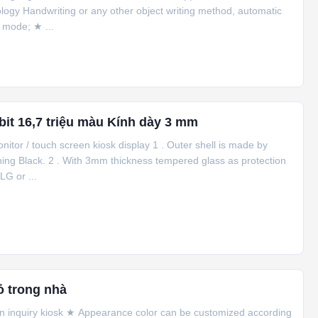
ogy Handwriting or any other object writing method, automatic
n mode; ★ ...
it 16,7 triệu màu Kính dày 3 mm
nitor / touch screen kiosk display 1 . Outer shell is made by
inning Black. 2 . With 3mm thickness tempered glass as protection
LG or ...
ỏ trong nhà
ion inquiry kiosk ★ Appearance color can be customized according