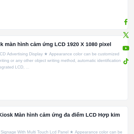
sk màn hình cảm ứng LCD 1920 X 1080 pixel
h LCD Advertising Display ★ Appearance color can be customized
ing or any other object writing method, automatic identification
egrated LCD, ...
Kiosk Màn hình cảm ứng đa điểm LCD Hợp kim
al Signage With Multi Touch Lcd Panel ★ Appearance color can be