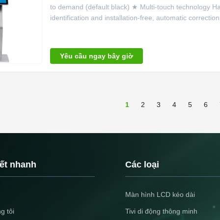
to demand (default black) ★ Multi-touch technology Ha
identification and installation-free, automatic correctio
Yêu cầu ngay bây giờ
1
2
3
4
5
6
kết nhanh
Các loại
Màn hình LCD kéo dài
g tôi
Tivi di động thông minh