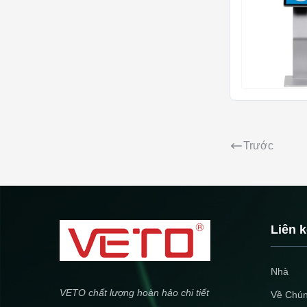
Trước
Liên 
Nhà
VETO chất lượng hoàn hảo chi tiết
Về Chún