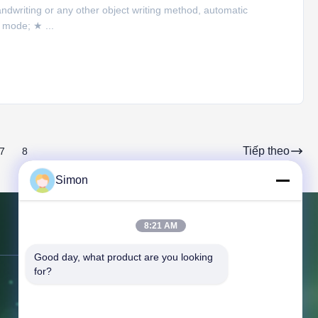
ndwriting or any other object writing method, automatic
n mode; ★ ...
Tiếp theo
7
8
Simon
8:21 AM
Liên hệ với chúng tôi
Good day, what product are you looking 
for?
Địa chỉ:
3F, Tòa nhà 1, Số 6 Phố
Qifen, Thị trấn Liaobu, Đông Quan,
Quảng Đông Trung Quốc