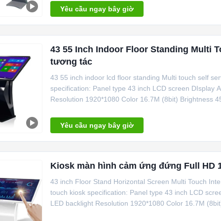
Yêu cầu ngay bây giờ
43 55 Inch Indoor Floor Standing Multi T
tương tác
43 55 inch indoor lcd floor standing Multi touch self se
specification: Panel type 43 inch LCD screen DIsplay
Resolution 1920*1080 Color 16.7M (8bit) Brightness 45
Yêu cầu ngay bây giờ
Kiosk màn hình cảm ứng đứng Full HD 1
43 inch Floor Stand Horizontal Screen Multi Touch In
touch kiosk specification: Panel type 43 inch LCD sc
LED backlight Resolution 1920*1080 Color 16.7M (8bit)