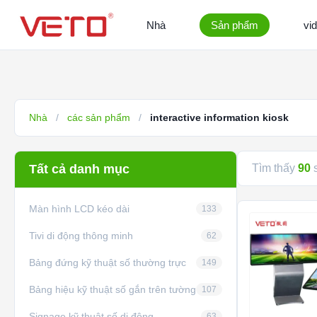
Nhà
Sản phẩm
vi
Nhà
/
các sản phẩm
/
interactive information kiosk
Tất cả danh mục
Tìm thấy
90
s
Màn hình LCD kéo dài
133
Tivi di động thông minh
62
Bảng đứng kỹ thuật số thường trực
149
Bảng hiệu kỹ thuật số gắn trên tường
107
Signage kỹ thuật số di động
63