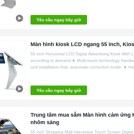
Yêu cầu ngay bây giờ
Màn hình kiosk LCD ngang 55 inch, Kio
55 inch Horizontal LCD Digital Advertising Kiosk Wit
according to demand ★ Multi-touch technology Handwrit
and installation-free, automatic correction mode; ★ Int
Yêu cầu ngay bây giờ
Trung tâm mua sắm Màn hình cảm ứng 
nhôm sáng
55 inch Shopping Mall Interactive Touch Screen Digit