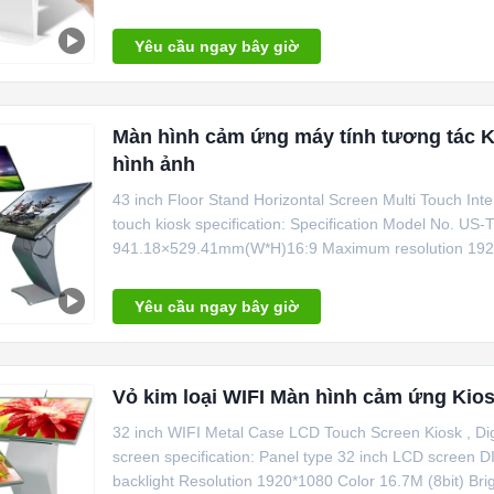
Yêu cầu ngay bây giờ
Màn hình cảm ứng máy tính tương tác Ki
hình ảnh
43 inch Floor Stand Horizontal Screen Multi Touch In
touch kiosk specification: Specification Model No. U
941.18×529.41mm(W*H)16:9 Maximum resolution 1920*1
Yêu cầu ngay bây giờ
Vỏ kim loại WIFI Màn hình cảm ứng Kios
32 inch WIFI Metal Case LCD Touch Screen Kiosk , Dig
screen specification: Panel type 32 inch LCD screen 
backlight Resolution 1920*1080 Color 16.7M (8bit) Brig