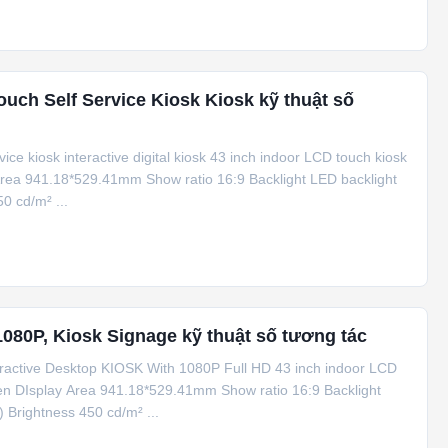
ouch Self Service Kiosk Kiosk kỹ thuật số
rvice kiosk interactive digital kiosk 43 inch indoor LCD touch kiosk
 Area 941.18*529.41mm Show ratio 16:9 Backlight LED backlight
0 cd/m² ...
080P, Kiosk Signage kỹ thuật số tương tác
teractive Desktop KIOSK With 1080P Full HD 43 inch indoor LCD
reen DIsplay Area 941.18*529.41mm Show ratio 16:9 Backlight
 Brightness 450 cd/m² ...