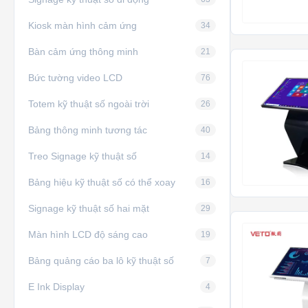
Kiosk màn hình cảm ứng
34
Bàn cảm ứng thông minh
21
Bức tường video LCD
76
Totem kỹ thuật số ngoài trời
26
Bảng thông minh tương tác
40
Treo Signage kỹ thuật số
14
Bảng hiệu kỹ thuật số có thể xoay
16
Signage kỹ thuật số hai mặt
29
Màn hình LCD độ sáng cao
19
Bảng quảng cáo ba lô kỹ thuật số
7
E Ink Display
4