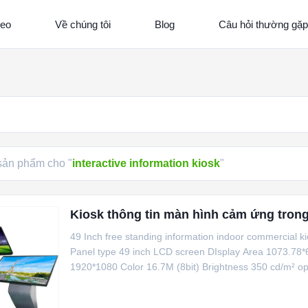
deo
Về chúng tôi
Blog
Câu hỏi thường gặp
ản phẩm cho "
interactive information kiosk
"
Kiosk thông tin màn hình cảm ứng tron
49 Inch free standing information indoor commercial ki
Panel type 49 inch LCD screen DIsplay Area 1073.78*
1920*1080 Color 16.7M (8bit) Brightness 350 cd/m² opti