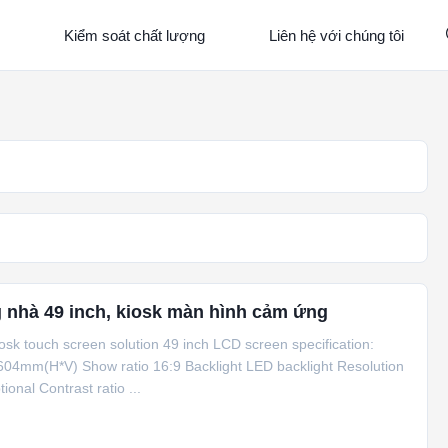
Kiểm soát chất lượng
Liên hệ với chúng tôi
g nhà 49 inch, kiosk màn hình cảm ứng
osk touch screen solution 49 inch LCD screen specification:
604mm(H*V) Show ratio 16:9 Backlight LED backlight Resolution
onal Contrast ratio ...