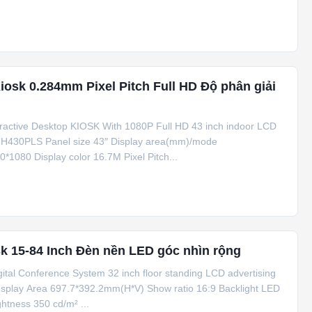
osk 0.284mm Pixel Pitch Full HD Độ phân giải
teractive Desktop KIOSK With 1080P Full HD 43 inch indoor LCD
S-TH430PLS Panel size 43″ Display area(mm)/mode
080 Display color 16.7M Pixel Pitch...
k 15-84 Inch Đèn nền LED góc nhìn rộng
ital Conference System 32 inch floor standing LCD advertising
DIsplay Area 697.7*392.2mm(H*V) Show ratio 16:9 Backlight LED
htness 350 cd/m² ...