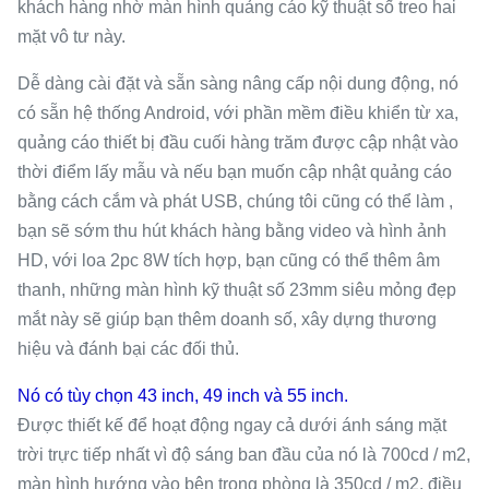
khách hàng nhờ màn hình quảng cáo kỹ thuật số treo hai
mặt vô tư này.
Dễ dàng cài đặt và sẵn sàng nâng cấp nội dung động, nó
có sẵn hệ thống Android, với phần mềm điều khiển từ xa,
quảng cáo thiết bị đầu cuối hàng trăm được cập nhật vào
thời điểm lấy mẫu và nếu bạn muốn cập nhật quảng cáo
bằng cách cắm và phát USB, chúng tôi cũng có thể làm ,
bạn sẽ sớm thu hút khách hàng bằng video và hình ảnh
HD, với loa 2pc 8W tích hợp, bạn cũng có thể thêm âm
thanh, những màn hình kỹ thuật số 23mm siêu mỏng đẹp
mắt này sẽ giúp bạn thêm doanh số, xây dựng thương
hiệu và đánh bại các đối thủ.
Nó có tùy chọn 43 inch, 49 inch và 55 inch.
Được thiết kế để hoạt động ngay cả dưới ánh sáng mặt
trời trực tiếp nhất vì độ sáng ban đầu của nó là 700cd / m2,
màn hình hướng vào bên trong phòng là 350cd / m2, điều