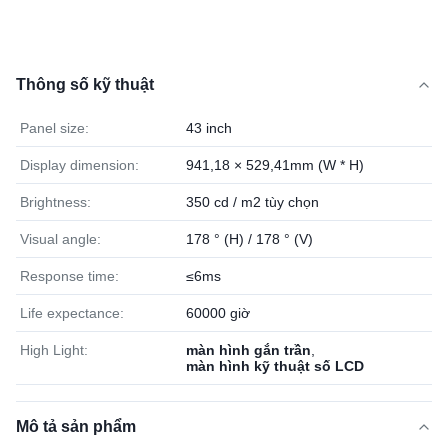
Thông số kỹ thuật
Panel size:
43 inch
Display dimension:
941,18 × 529,41mm (W * H)
Brightness:
350 cd / m2 tùy chọn
Visual angle:
178 ° (H) / 178 ° (V)
Response time:
≤6ms
Life expectance:
60000 giờ
High Light:
màn hình gắn trần
,
màn hình kỹ thuật số LCD
Mô tả sản phẩm