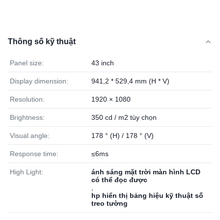
Thông số kỹ thuật
Panel size:
43 inch
Display dimension:
941,2 * 529,4 mm (H * V)
Resolution:
1920 × 1080
Brightness:
350 cd / m2 tùy chọn
Visual angle:
178 ° (H) / 178 ° (V)
Response time:
≤6ms
High Light:
ánh sáng mặt trời màn hình LCD
có thể đọc được
,
hp hiển thị bảng hiệu kỹ thuật số
treo tường