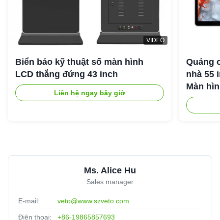
VIDEO
Biển báo kỹ thuật số màn hình
Quảng c
LCD thẳng đứng 43 inch
nhà 55 
Màn hìn
Liên hệ ngay bây giờ
Android
Ms. Alice Hu
Sales manager
E-mail:
veto@www.szveto.com
Điện thoại:
+86-19865857693