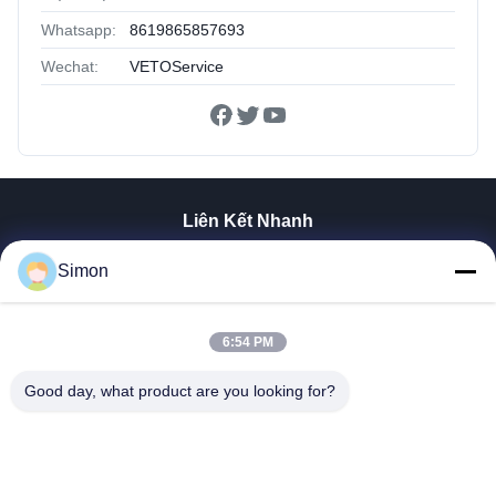
Whatsapp:
8619865857693
Wechat:
VETOService
Liên Kết Nhanh
Nhà
Simon
Sản Phẩm
Video
Về Chúng Tôi
6:54 PM
Chuyến Tham Quan Nhà Máy
Good day, what product are you looking for?
Kiểm Soát Chất Lượng
Liên Hệ Với Chúng Tôi
Yêu Cầu Đặt Giá
Blog