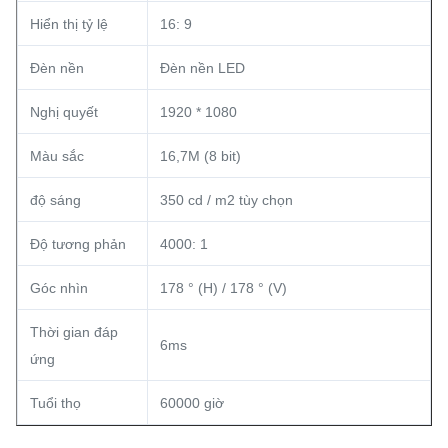
Hiển thị tỷ lệ
16: 9
Đèn nền
Đèn nền LED
Nghị quyết
1920 * 1080
Màu sắc
16,7M (8 bit)
độ sáng
350 cd / m2 tùy chọn
Độ tương phản
4000: 1
Góc nhìn
178 ° (H) / 178 ° (V)
Thời gian đáp
6ms
ứng
Tuổi thọ
60000 giờ