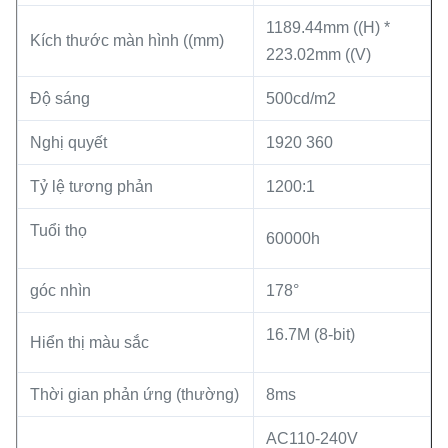
1189.44mm ((H) *
Kích thước màn hình ((mm)
223.02mm ((V)
Độ sáng
500cd/m2
Nghị quyết
1920 360
Tỷ lệ tương phản
1200:1
Tuổi thọ
60000h
góc nhìn
178°
16.7M (8-bit)
Hiển thị màu sắc
Thời gian phản ứng (thường)
8ms
AC110-240V