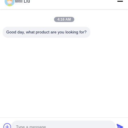
Will Liu
Sản Phẩm
Video
Về Chúng Tôi
4:16 AM
Chuyến Tham Quan Nhà Máy
Good day, what product are you looking for?
Kiểm Soát Chất Lượng
Liên Hệ Với Chúng Tôi
Yêu Cầu Đặt Giá
Blog
Dongguan VETO Technology Co. LTD
+86-19865857693
veto@www.szveto.com
Follow Us
© 2026 Dongguan VETO technology co. LTD. All Rights Reserved.