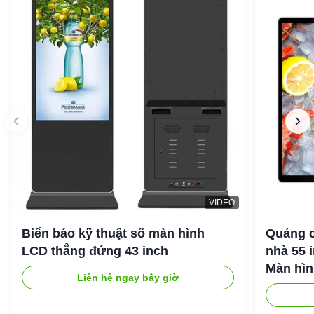
VIDEO
Biển báo kỹ thuật số màn hình
Quảng c
LCD thẳng đứng 43 inch
nhà 55 
Màn hìn
Liên hệ ngay bây giờ
Android