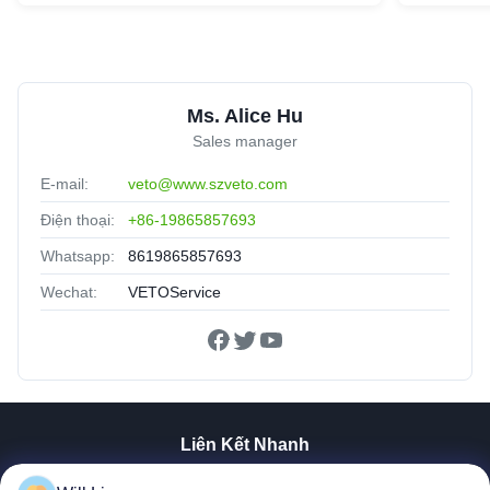
Ms. Alice Hu
Sales manager
E-mail:
veto@www.szveto.com
Điện thoại:
+86-19865857693
Whatsapp:
8619865857693
Wechat:
VETOService
Liên Kết Nhanh
Nhà