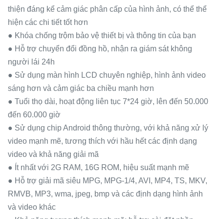
thiện đáng kể cảm giác phân cấp của hình ảnh, có thể thể
hiện các chi tiết tốt hơn
● Khóa chống trộm bảo vệ thiết bị và thông tin của bạn
● Hỗ trợ chuyển đổi đồng hồ, nhận ra giám sát không
người lái 24h
● Sử dụng màn hình LCD chuyên nghiệp, hình ảnh video
sáng hơn và cảm giác ba chiều mạnh hơn
● Tuổi thọ dài, hoạt động liên tục 7*24 giờ, lên đến 50.000
đến 60.000 giờ
● Sử dụng chip Android thông thường, với khả năng xử lý
video mạnh mẽ, tương thích với hầu hết các định dạng
video và khả năng giải mã
● Ít nhất với 2G RAM, 16G ROM, hiệu suất mạnh mẽ
● Hỗ trợ giải mã siêu MPG, MPG-1/4, AVI, MP4, TS, MKV,
RMVB, MP3, wma, jpeg, bmp và các định dạng hình ảnh
và video khác