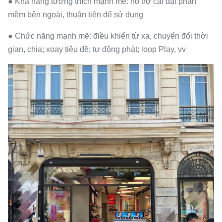
● Khả năng tương thích mạnh mẽ: hỗ trợ cài đặt phần
mềm bên ngoài, thuận tiện để sử dụng
● Chức năng mạnh mẽ: điều khiển từ xa, chuyển đổi thời
gian, chia; xoay tiêu đề; tự động phát; loop Play, vv