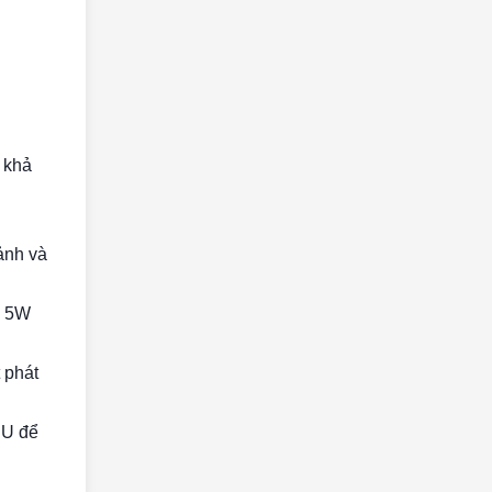
 khả
ảnh và
x 5W
 phát
 U để