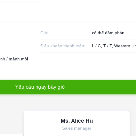
Giá:
có thể đàm phán
Điều khoản thanh toán:
L / C, T / T, Western U
nh / mảnh mỗi
Y
ê
u
c
ầ
u
n
g
a
y
b
â
y
g
i
ờ
Ms. Alice Hu
Sales manager