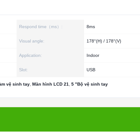
Respond time（ms）:
8ms
Visual angle:
178°(H) / 178°(V)
Application:
Indoor
Slot:
USB
àm vệ sinh tay
,
Màn hình LCD 21
,
5 "Bộ vệ sinh tay