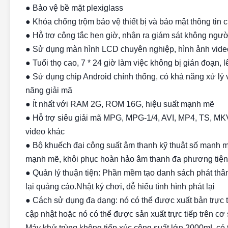
● Bảo vệ bề mặt plexiglass
● Khóa chống trộm bảo vệ thiết bị và bảo mật thông tin 
● Hỗ trợ công tắc hẹn giờ, nhận ra giám sát không người
● Sử dụng màn hình LCD chuyên nghiệp, hình ảnh vid
● Tuổi thọ cao, 7 * 24 giờ làm việc không bị gián đoạn,
● Sử dụng chip Android chính thống, có khả năng xử lý 
năng giải mã
● Ít nhất với RAM 2G, ROM 16G, hiệu suất mạnh mẽ
● Hỗ trợ siêu giải mã MPG, MPG-1/4, AVI, MP4, TS, MK
video khác
● Bộ khuếch đại công suất âm thanh kỹ thuật số mạnh mẽ
mạnh mẽ, khôi phục hoàn hảo âm thanh đa phương tiện
● Quản lý thuận tiện: Phần mềm tạo danh sách phát thân 
lại quảng cáo.Nhật ký chơi, dễ hiểu tình hình phát lại
● Cách sử dụng đa dạng: nó có thể được xuất bản trực tu
cập nhật hoặc nó có thể được sản xuất trực tiếp trên cơ
Máy khử trùng không tiếp xúc công suất lớn 2000mL có t