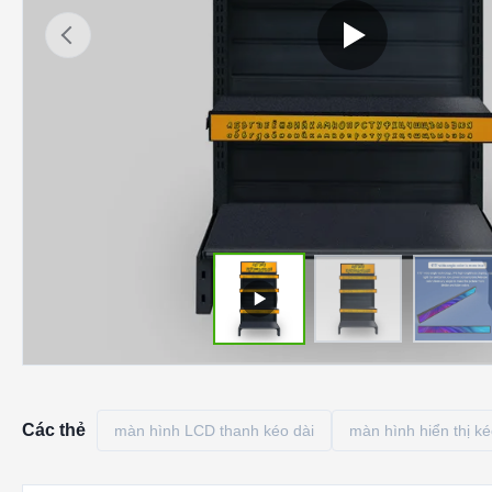
Các thẻ
màn hình LCD thanh kéo dài
màn hình hiển thị ké