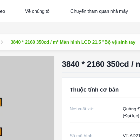
deo
Về chúng tôi
Chuyến tham quan nhà máy
3840 * 2160 350cd / m² Màn hình LCD 21,5 "Bộ vệ sinh tay
3840 * 2160 350cd / 
Thuộc tính cơ bản
Nơi xuất xứ:
Quảng Đ
(Đại lục)
Số mô hình:
VT-AD21