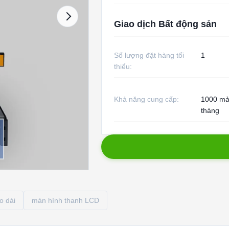
Giao dịch Bất động sản
Số lượng đặt hàng tối
1
thiểu:
Khả năng cung cấp:
1000 mả
tháng
o dài
màn hình thanh LCD