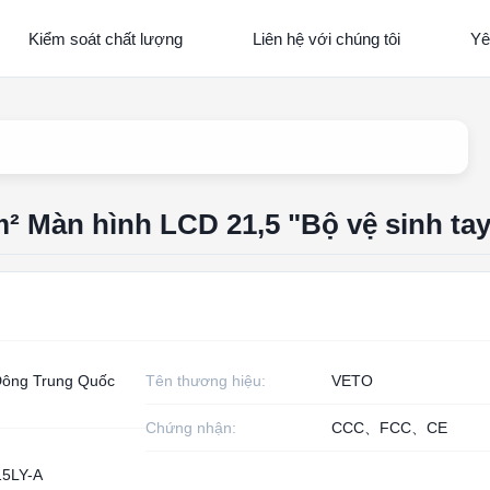
Kiểm soát chất lượng
Liên hệ với chúng tôi
Yê
m² Màn hình LCD 21,5 "Bộ vệ sinh ta
ông Trung Quốc
Tên thương hiệu:
VETO
Chứng nhận:
CCC、FCC、CE
5LY-A