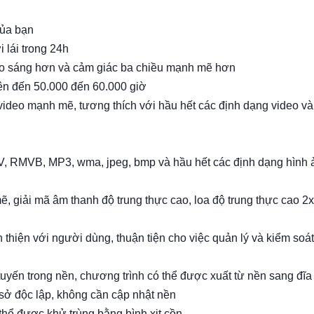
của bạn
 lái trong 24h
eo sáng hơn và cảm giác ba chiều mạnh mẽ hơn
 lên đến 50.000 đến 60.000 giờ
video mạnh mẽ, tương thích với hầu hết các định dạng video và
V, RMVB, MP3, wma, jpeg, bmp và hầu hết các định dạng hình 
, giải mã âm thanh độ trung thực cao, loa độ trung thực cao 2
thiện với người dùng, thuận tiện cho việc quản lý và kiểm soát
yến trong nền, chương trình có thể được xuất từ ​​nền sang đĩa
 sở độc lập, không cần cập nhật nền
hể được khử trùng bằng bình xịt cồn.