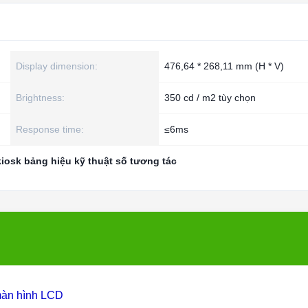
Display dimension:
476,64 * 268,11 mm (H * V)
Brightness:
350 cd / m2 tùy chọn
Response time:
≤6ms
kiosk bảng hiệu kỹ thuật số tương tác
 màn hình LCD