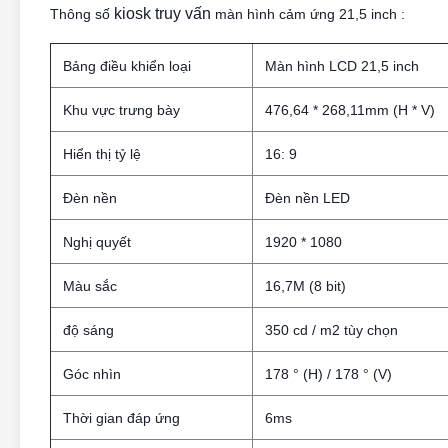
kiosk truy vấn
Thông số
màn hình cảm ứng 21,5 inch
:
Bảng điều khiển loại
Màn hình LCD 21,5 inch
Khu vực trưng bày
476,64 * 268,11mm (H * V)
Hiển thị tỷ lệ
16: 9
Đèn nền
Đèn nền LED
Nghị quyết
1920 * 1080
Màu sắc
16,7M (8 bit)
độ sáng
350 cd / m2 tùy chọn
Góc nhìn
178 ° (H) / 178 ° (V)
Thời gian đáp ứng
6ms