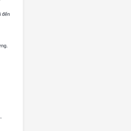
i đến
ứng.
,