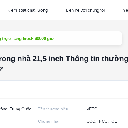
Kiểm soát chất lượng
Liên hệ với chúng tôi
Yê
 trực Tầng kiosk 60000 giờ
ong nhà 21,5 inch Thông tin thường
ờ
ông, Trung Quốc
Tên thương hiệu:
VETO
Chứng nhận:
CCC、FCC、CE