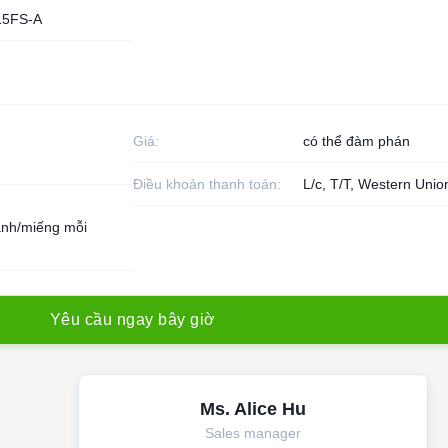
15FS-A
Giá:
có thể đàm phán
Điều khoản thanh toán:
L/c, T/T, Western Unio
nh/miếng mỗi
Y
ê
u
c
ầ
u
n
g
a
y
b
â
y
g
i
ờ
Ms. Alice Hu
Sales manager