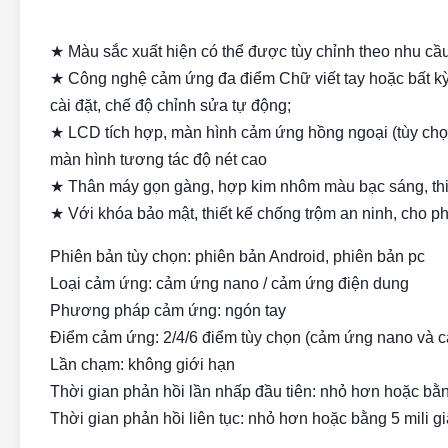
★ Màu sắc xuất hiện có thể được tùy chỉnh theo nhu cầ
★ Công nghệ cảm ứng đa điểm Chữ viết tay hoặc bất kỳ
cài đặt, chế độ chỉnh sửa tự động;
★ LCD tích hợp, màn hình cảm ứng hồng ngoại (tùy chọ
màn hình tương tác độ nét cao
★ Thân máy gọn gàng, hợp kim nhôm màu bạc sáng, thi
★ Với khóa bảo mật, thiết kế chống trộm an ninh, cho 
Phiên bản tùy chọn: phiên bản Android, phiên bản pc
Loại cảm ứng: cảm ứng nano / cảm ứng điện dung
Phương pháp cảm ứng: ngón tay
Điểm cảm ứng: 2/4/6 điểm tùy chọn (cảm ứng nano và 
Lần chạm: không giới hạn
Thời gian phản hồi lần nhấp đầu tiên: nhỏ hơn hoặc bằn
Thời gian phản hồi liên tục: nhỏ hơn hoặc bằng 5 mili g